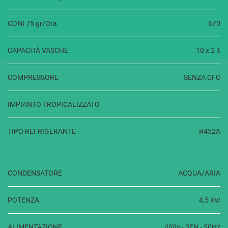
CONI 75 gr/Ora
670
CAPACITÀ VASCHE
10 x 2 lt
COMPRESSORE
SENZA CFC
IMPIANTO TROPICALIZZATO
TIPO REFRIGERANTE
R452A
CONDENSATORE
ACQUA/ARIA
POTENZA
4,5 Kw
ALIMENTAZIONE
400v - 3FN - 50Hz